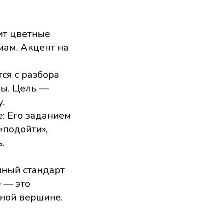
ит цветные
мам. Акцент на
ся с разбора
ны. Цель —
.
: Его заданием
«подойти»,
.
нный стандарт
е — это
дной вершине.