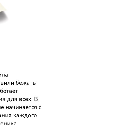
ипа
авили бежать
ботает
я для всех. В
е начинается с
ания каждого
ченика