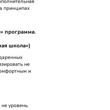
ополнительная
на принципах
я» программа.
ая школа»)
одаренных
лизировать не
 комфортным и
 не уровень