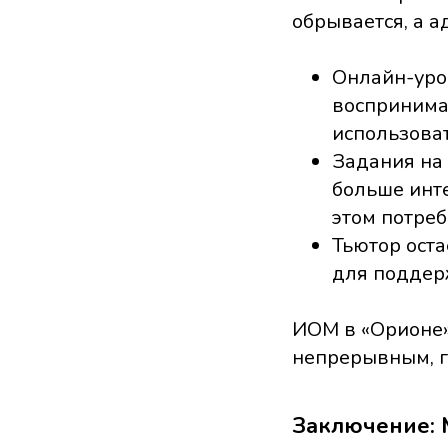
обрывается, а а
Онлайн-урок
воспринимае
использова
Задания на
больше инт
этом потреб
Тьютор ост
для поддер
ИОМ в «Орионе» 
непрерывным, г
Заключение: М