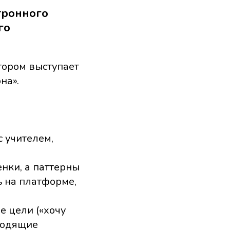
тронного
го
тором выступает
на».
с учителем,
енки, а паттерны
ь на платформе,
е цели («хочу
ходящие