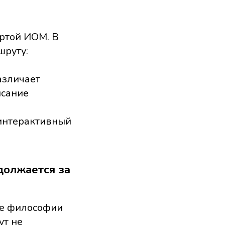
ртой ИОМ. В
шруту:
азличает
исание
интерактивный
должается за
ие философии
ут не