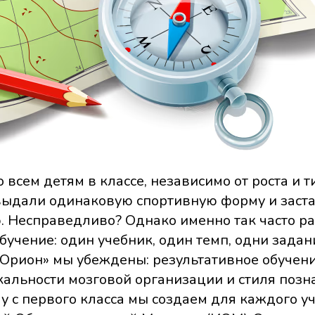
о всем детям в классе, независимо от роста и т
выдали одинаковую спортивную форму и заст
. Несправедливо? Однако именно так часто ра
учение: один учебник, один темп, одни задани
«Орион» мы убеждены: результативное обучени
кальности мозговой организации и стиля позн
у с первого класса мы создаем для каждого у