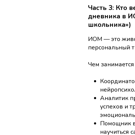
Часть 3: Кто 
дневника в И
школьника»)
ИОМ — это живо
персональный т
Чем занимается
Координатор
нейропсихол
Аналитик пр
успехов и т
эмоциональ
Помощник в 
научиться 