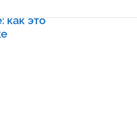
й
 как это
ке