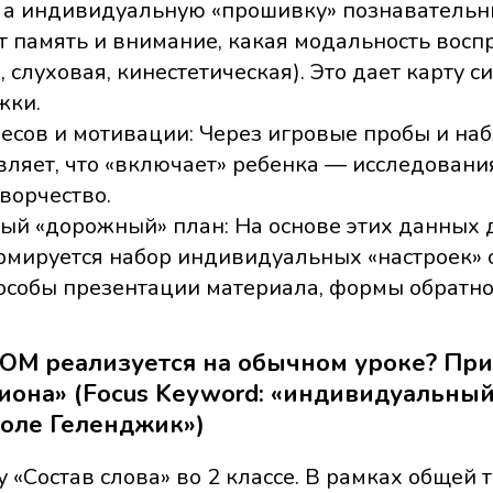
, а индивидуальную «прошивку» познавательн
т память и внимание, какая модальность вос
, слуховая, кинестетическая). Это дает карту с
жки.
ресов и мотивации: Через игровые пробы и н
ляет, что «включает» ребенка — исследования
творчество.
ый «дорожный» план: На основе этих данных 
рмируется набор индивидуальных «настроек» 
особы презентации материала, формы обратно
 ИОМ реализуется на обычном уроке? Пр
иона» (Focus Keyword: «индивидуальный
оле Геленджик»)
 «Состав слова» во 2 классе. В рамках общей 