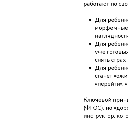
работают по св
Для ребенк
морфемные к
наглядности
Для ребенка
уже готовых
снять страх
Для ребенка
станет «ожи
«перейти», 
Ключевой принц
(ФГОС), но «дор
инструктор, ко