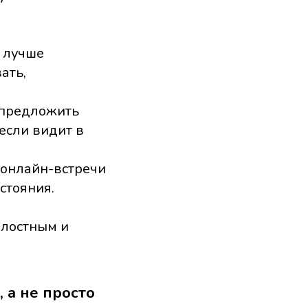
к лучше
ать,
 предложить
если видит в
 онлайн-встречи
стояния.
елостным и
 а не просто