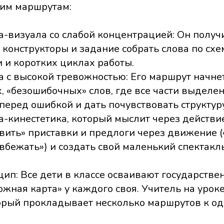
оим маршрутам:
а-визуала со слабой концентрацией: Он получ
онструкторы и задание собрать слова по схе
 и коротких циклах работы.
 с высокой тревожностью: Его маршрут начнет
, «безошибочных» слов, где все части выделе
 перед ошибкой и дать почувствовать структуру
-кинестетика, который мыслит через действие
вить» приставки и предлоги через движение (
«вбежать») и создать свой маленький спектакль
ип: Все дети в классе осваивают государстве
ожная карта» у каждого своя. Учитель на урок
торый прокладывает несколько маршрутов к о