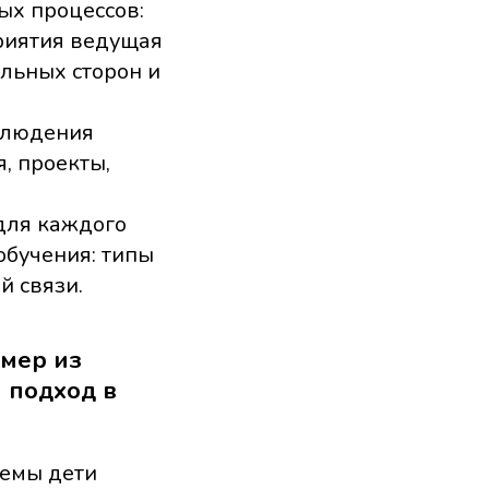
ых процессов:
приятия ведущая
ильных сторон и
аблюдения
, проекты,
для каждого
обучения: типы
й связи.
имер из
 подход в
темы дети