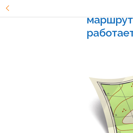
Индивид
маршрут 
работае