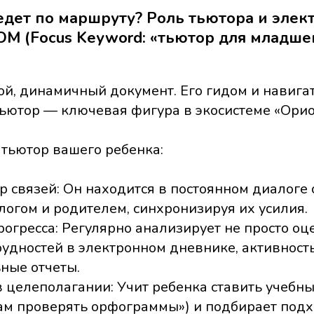
ведет по маршруту? Роль тьютора и элек
ОМ (Focus Keyword: «тьютор для младше
й, динамичный документ. Его гидом и навига
ьютор — ключевая фигура в экосистеме «Орио
 тьютор вашего ребенка:
 связей: Он находится в постоянном диалоге 
огом и родителем, синхронизируя их усилия.
огресса: Регулярно анализирует не просто оц
рудностей в электронном дневнике, активност
ные отчеты.
целеполагании: Учит ребенка ставить учебны
сам проверять орфограммы») и подбирает под