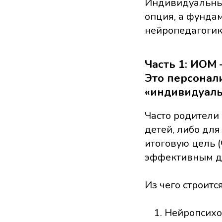
Индивидуальный
опция, а фунда
нейропедагогик
Часть 1: ИОМ
Это персонали
«индивидуаль
Часто родители
детей, либо для
итоговую цель (
эффективным дл
Из чего строит
Нейропсихо