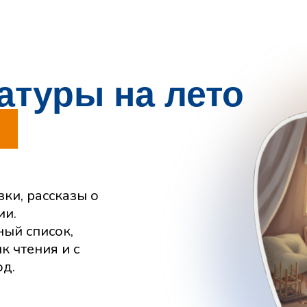
уры на лето
ассказы о
исок,
ия и с