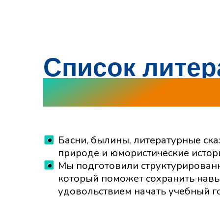
Список литерат
после 3 класса
Басни, былины, литературные сказки, р
природе и юмористические истории.
Мы подготовили структурированный сп
который поможет сохранить навык чтен
удовольствием начать учебный год.
К списку