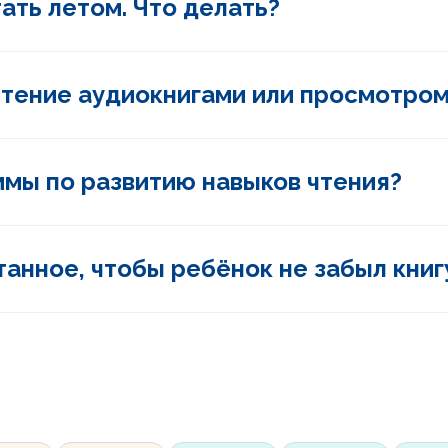
ать летом. Что делать?
чтение аудиокнигами или просмотром
4
5
6
7
8
КЛАСС
КЛАСС
КЛАСС
КЛАСС
КЛ
аммы по развитию навыков чтения?
танное, чтобы ребёнок не забыл кни