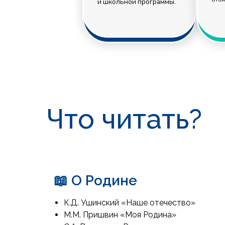
Что читать?
📖 О Родине
К.Д. Ушинский «Наше отечество»
М.М. Пришвин «Моя Родина»