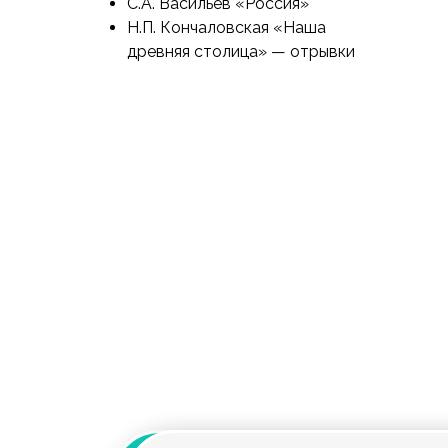
С.А. Васильев «Россия»
Н.П. Кончаловская «Наша
древняя столица» — отрывки
Рекомендуемый ми
12–15 произведений, среди них:
Пушкин, 2 басни Крылова, 2 расск
Толстого, 1 литературная сказка, 1
произведение о животных, 1
юмористический рассказ, 1 заруб
сказка.