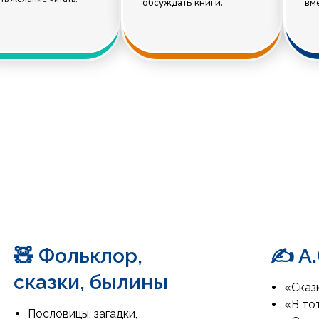
🧸 Фольклор,
✍️ А
сказки, былины
«Сказк
«В тот
Пословицы, загадки,