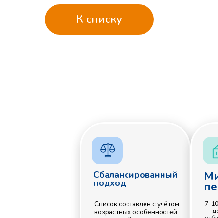
Миним
Сбалансированный
подход
перегр
Список составлен с учётом
7–10 коротки
— достаточно
возрастных особенностей
отбить желани
и школьной программы.