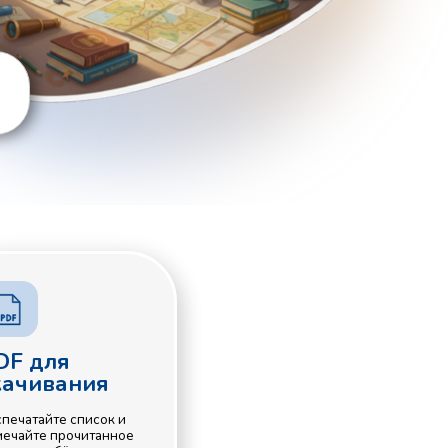
я
к и
нное