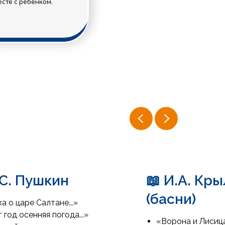
.С. Пушкин
📖 И.А. Кр
(басни)
а о царе Салтане...»
 год осенняя погода...»
«Ворона и Лисиц