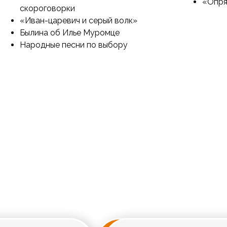
«Опря
скороговорки
«Иван-царевич и серый волк»
Былина об Илье Муромце
Народные песни по выбору
нимум
Советы родителям
15–20 минут ежедневно
аза
Обсуждайте героев
Аудиосказки в дороге
ежная
Хвалите за старание