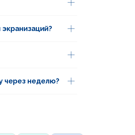
 экранизаций?
9
АСС
КЛАСС
гу через неделю?