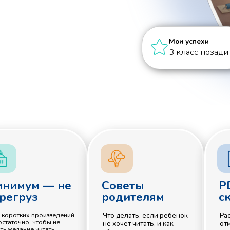
Мои успехи
3 класс позади
ум — не
Советы
PDF для
уз
родителям
скачивани
Что делать, если ребёнок
Распечатайте списо
х произведений
, чтобы не
не хочет читать, и как
отмечайте прочита
е читать.
обсуждать книги.
вместе с ребёнком.