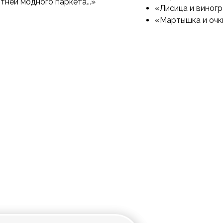
тней модного паркета...»
«Лисица и виног
«Мартышка и очк